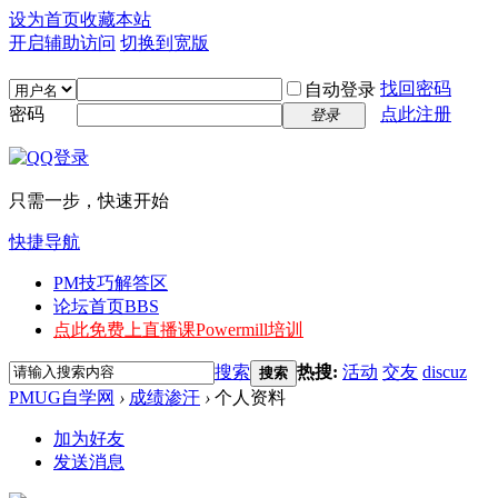
设为首页
收藏本站
开启辅助访问
切换到宽版
找回密码
自动登录
密码
点此注册
登录
只需一步，快速开始
快捷导航
PM技巧解答区
论坛首页
BBS
点此免费上直播课
Powermill培训
搜索
热搜:
活动
交友
discuz
搜索
PMUG自学网
›
成绩渗汗
›
个人资料
加为好友
发送消息