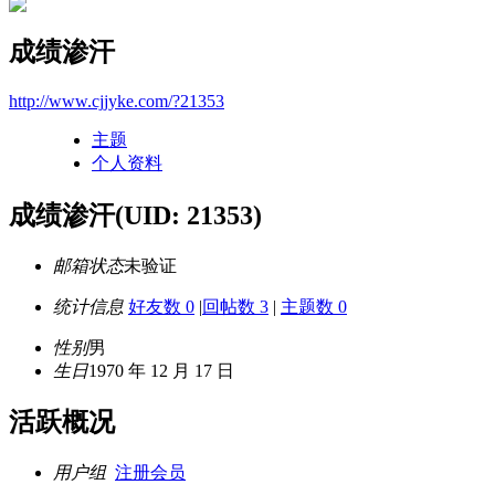
成绩渗汗
http://www.cjjyke.com/?21353
主题
个人资料
成绩渗汗
(UID: 21353)
邮箱状态
未验证
统计信息
好友数 0
|
回帖数 3
|
主题数 0
性别
男
生日
1970 年 12 月 17 日
活跃概况
用户组
注册会员