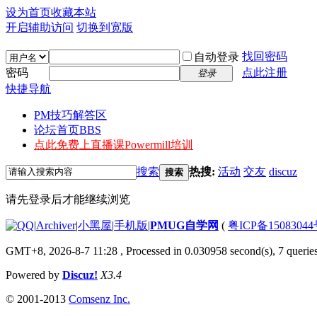
设为首页
收藏本站
开启辅助访问
切换到宽版
找回密码
自动登录
密码
点此注册
登录
快捷导航
PM技巧解答区
论坛首页
BBS
点此免费上直播课
Powermill培训
搜索
热搜:
活动
交友
discuz
搜索
请先登录后才能继续浏览
|
Archiver
|
小黑屋
|
手机版
|
PMUG自学网
(
粤ICP备1508304
GMT+8, 2026-8-7 11:28
, Processed in 0.030958 second(s), 7 queries
Powered by
Discuz!
X3.4
© 2001-2013
Comsenz Inc.