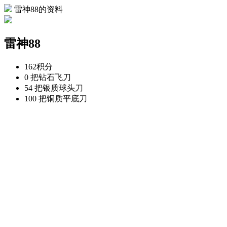
雷神88的资料
雷神88
162
积分
0 把
钻石飞刀
54 把
银质球头刀
100 把
铜质平底刀