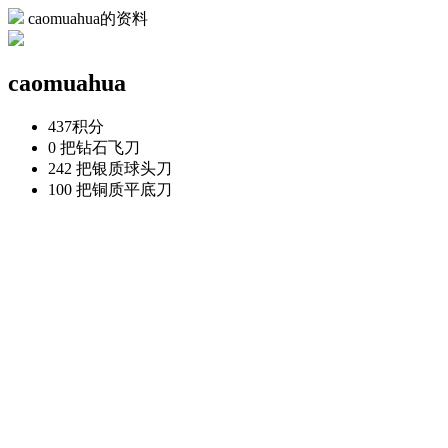
caomuahua的资料
caomuahua
437
积分
0 把
钻石飞刀
242 把
银质球头刀
100 把
铜质平底刀