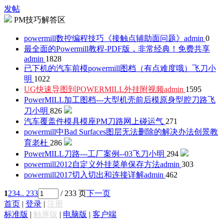
发帖
PM技巧解答区
powermill数控编程技巧《接触点辅助面问题》
admin
0
最全面的Powermill教程-PDF版，非常经典！免费共享
admin
1828
已下机的汽车前模powermill图档（有点难度哦）
飞刀小
明
1022
UG快速导图到POWERMILL外挂附视频
admin
1595
PowerMILL加工图档---大型机壳前后模原身型腔刀路
飞
刀小明
826
汽车覆盖件模具模座PM刀路
网上碰运气
271
powermill中Bad Surfaces图层无法删除的解决办法
创景教
育老杜
286
PowerMILL刀路---工厂案例--03
飞刀小明
294
powermill2012自定义外挂菜单保存方法
admin
303
powermill2017切入切出和连接详解
admin
462
1
2
3
4
.. 233
/ 233 页
下一页
首页
|
登录
|
注册
标准版
|
触屏版
|
电脑版
|
客户端