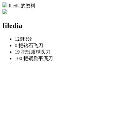
filedia的资料
filedia
126
积分
0 把
钻石飞刀
19 把
银质球头刀
100 把
铜质平底刀